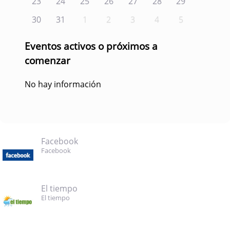
23
24
25
26
27
28
29
30
31
1
2
3
4
5
Eventos activos o próximos a
comenzar
No hay información
Facebook
Facebook
El tiempo
El tiempo