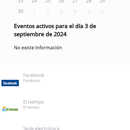
23
24
25
26
27
28
29
30
1
2
3
4
5
6
Eventos activos para el día 3 de
septiembre de 2024
No existe Información
Facebook
Facebook
El tiempo
El tiempo
Sede electrónica