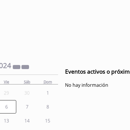
024
Eventos activos o próxi
Vie
Sáb
Dom
No hay información
29
30
1
6
7
8
13
14
15