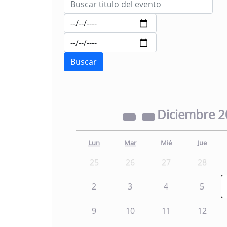
Diciembre
2
Lun
Mar
Mié
Jue
25
26
27
28
2
3
4
5
9
10
11
12