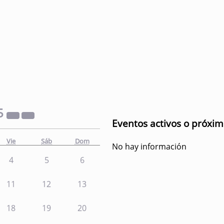
5
Eventos activos o próxi
Vie
Sáb
Dom
No hay información
4
5
6
11
12
13
18
19
20