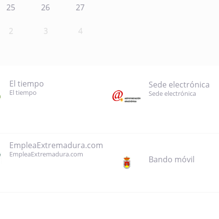
25
26
27
2
3
4
El tiempo
Sede electrónica
El tiempo
Sede electrónica
EmpleaExtremadura.com
EmpleaExtremadura.com
Bando móvil