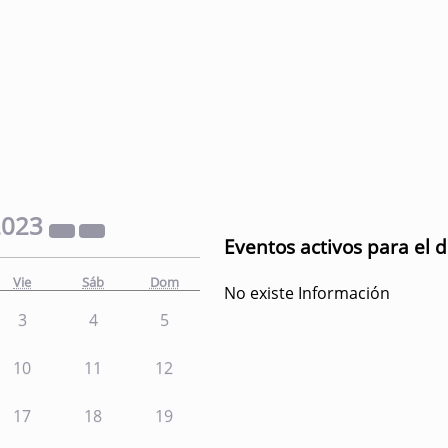
2023
Eventos activos para el 
Vie
Sáb
Dom
No existe Información
3
4
5
10
11
12
17
18
19