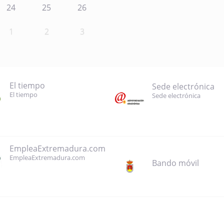
24
25
26
1
2
3
El tiempo
Sede electrónica
El tiempo
Sede electrónica
EmpleaExtremadura.com
EmpleaExtremadura.com
Bando móvil