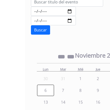
Noviembre
Lun
Mar
Mié
Jue
30
31
1
2
6
7
8
9
13
14
15
16