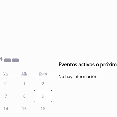
4
Eventos activos o próxi
Vie
Sáb
Dom
No hay información
31
1
2
7
8
9
14
15
16