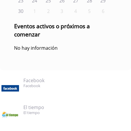
23
24
25
26
27
28
29
30
1
2
3
4
5
6
Eventos activos o próximos a
comenzar
No hay información
Facebook
Facebook
El tiempo
El tiempo