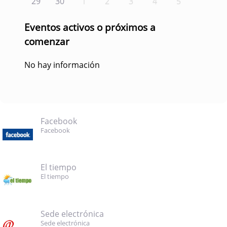
29
30
1
2
3
4
5
Eventos activos o próximos a
comenzar
No hay información
Facebook
Facebook
El tiempo
El tiempo
Sede electrónica
Sede electrónica