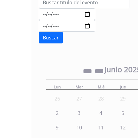
Junio
202
Lun
Mar
Mié
Jue
26
27
28
29
2
3
4
5
9
10
11
12