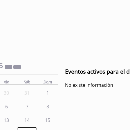
5
Eventos activos para el d
Vie
Sáb
Dom
No existe Información
30
31
1
6
7
8
13
14
15