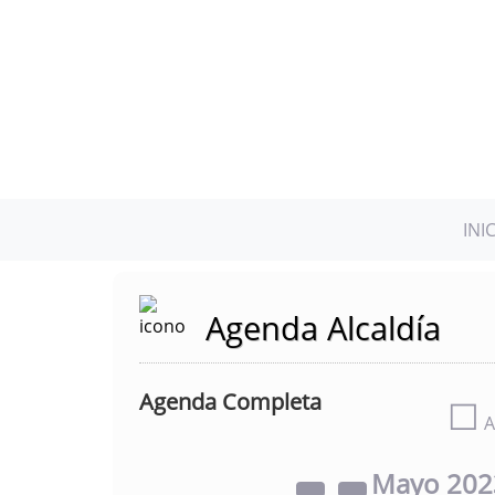
INI
Agenda Alcaldía
Agenda Completa
☐
A
Mayo
20