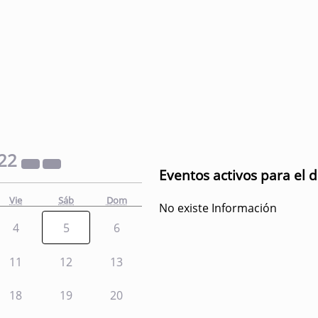
22
Eventos activos para el 
Vie
Sáb
Dom
No existe Información
4
5
6
11
12
13
18
19
20