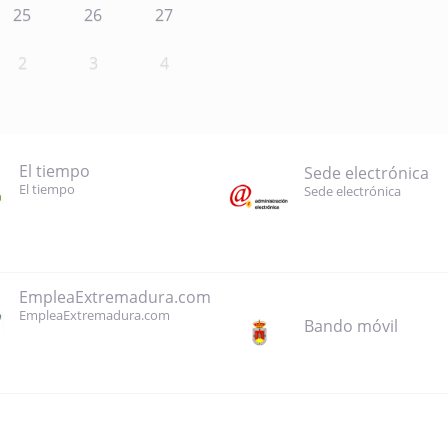
25
26
27
2
3
4
El tiempo
Sede electrónica
El tiempo
Sede electrónica
EmpleaExtremadura.com
EmpleaExtremadura.com
Bando móvil