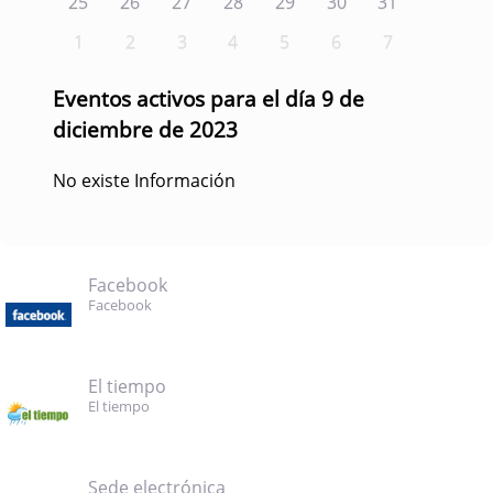
25
26
27
28
29
30
31
1
2
3
4
5
6
7
Eventos activos para el día 9 de
diciembre de 2023
No existe Información
Facebook
Facebook
El tiempo
El tiempo
Sede electrónica