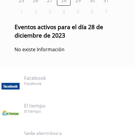
25
26
27
28
29
30
31
1
2
3
4
5
6
7
Eventos activos para el día 28 de
diciembre de 2023
No existe Información
Facebook
Facebook
El tiempo
El tiempo
Sede electrónica