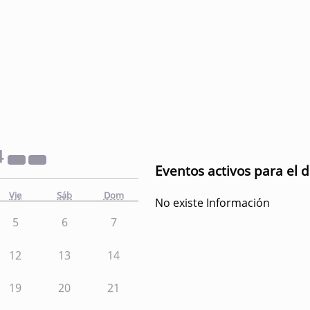
4
Eventos activos para el d
Vie
Sáb
Dom
No existe Información
5
6
7
12
13
14
19
20
21