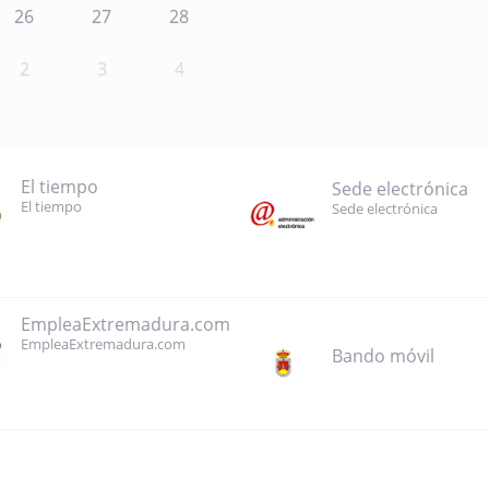
26
27
28
2
3
4
El tiempo
Sede electrónica
El tiempo
Sede electrónica
EmpleaExtremadura.com
EmpleaExtremadura.com
Bando móvil