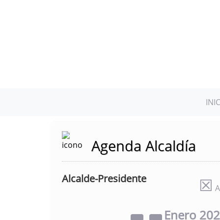
INI
Agenda Alcaldía
Alcalde-Presidente
☒
A
Enero
20