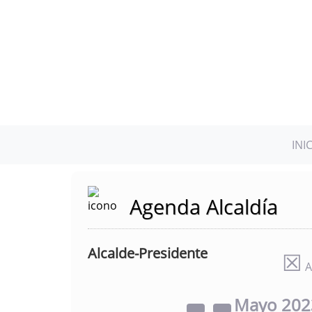
INI
Agenda Alcaldía
Alcalde-Presidente
☒
A
Mayo
20