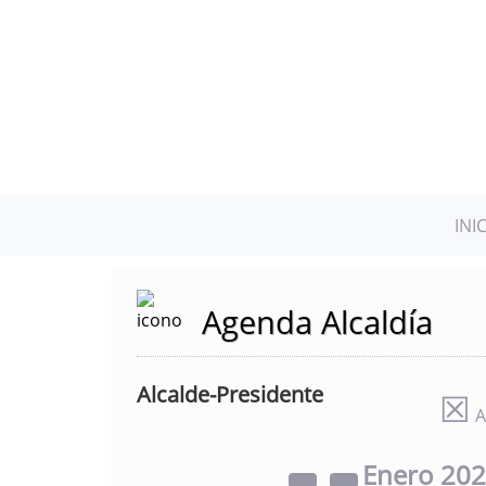
INI
Agenda Alcaldía
Alcalde-Presidente
☒
A
Enero
20