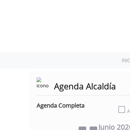
INI
Agenda Alcaldía
Agenda Completa
☐
A
Junio
202