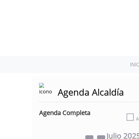
INI
Agenda Alcaldía
Agenda Completa
☐
A
Julio
202